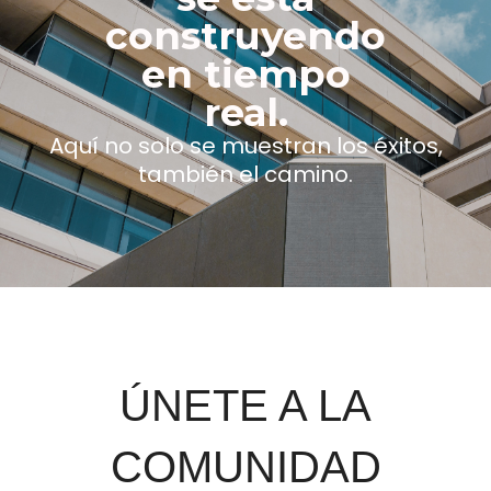
construyendo
en tiempo
real.
Aquí no solo se muestran los éxitos,
también el camino.
ÚNETE A LA
COMUNIDAD