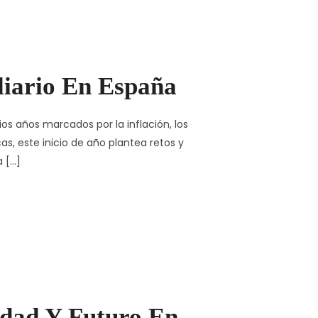
iario En España
os años marcados por la inflación, los
s, este inicio de año plantea retos y
a […]
lidad Y Futuro En