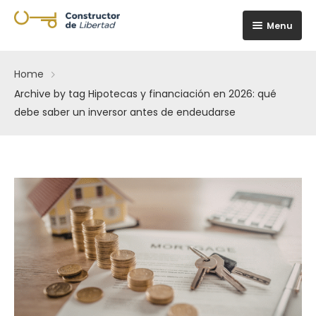
Menu
Home
Home
The Building
Home
Archive by tag Hipotecas y financiación en 2026: qué
debe saber un inversor antes de endeudarse
Apartments
Home 2
Proyecto
Blog
Home 3
Gallery
Apartments 3 Column
Contacto
Home 4
Apartments Masonry
Gallery Masonry
Availability
Gallery Minimal
Gallery Simple